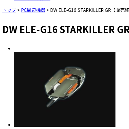
トップ
>
PC周辺機器
>
DW ELE-G16 STARKILLER GR【販
DW ELE-G16 STARKILLE