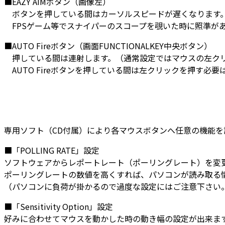
■EAZY AIMボタン（画像左）
ボタンを押している間はカーソルスピードが遅くなります
FPSゲーム等でスナイパーのスコープを覗いた時に照準が
■AUTO Fireボタン（画面FUNCTIONALKEY中央ボタン）
押している間は連射します。（通常設定ではマウスの左クリ
AUTO Fireボタンを押している間は左クリックを押す必要
専用ソフト（CD付属）により各マウスボタンへ任意の機能を
■「POLLING RATE」設定
ソフトウェアからレポートレート（ポーリングレート）を変
ポーリングレートの数値を高くすれば、パソコンが読み取る
（パソコンに負荷が掛かるので過度な設定にはご注意下さい
■「Sensitivity Option」設定
好みに合わせてマウスを動かした時の動き幅の設定が出来ま