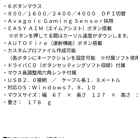
・６ボタンマウス
・８００／１６００／２４００／４０００ ＤＰＩ切替
・Ａｖａｇｏｉｃ Ｇａｍｉｎｇ Ｓｅｎｓｏｒ採用
・ＥＡＳＹ ＡＩＭ（エイムアシスト）ボタン搭載
※ボタンを押してる間はカーソル速度がダウンします。
・ＡＵＴＯ Ｆｉｒｅ（連射機能）ボタン搭載
・カスタムプロファイル作成可能
（各ボタンにキーアクションを設定可能 ※付属ソフト使
・ドライバＣＤ（ボタンセッティングソフト収録）付属
・マウス長調整用六角レンチ付属
・ＵＳＢ２．０接続 ／ ケーブル長１．８メートル
・対応ＯＳ：Ｗｉｎｄｏｗｓ７、８、１０
・マウスサイズ：幅 ６７ × 長さ １２７ × 高さ 
・重さ： １７６ ｇ