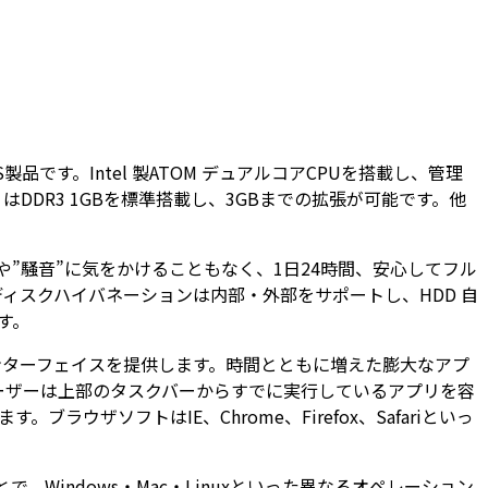
です。Intel 製ATOM デュアルコアCPUを搭載し、管理
DR3 1GBを標準搭載し、3GBまでの拡張が可能です。他
や”騒音”に気をかけることもなく、1日24時間、安心してフル
ィスクハイバネーションは内部・外部をサポートし、HDD 自
す。
カルな管理インターフェイスを提供します。時間とともに増えた膨大なアプ
ーザーは上部のタスクバーからすでに実行しているアプリを容
ザソフトはIE、Chrome、Firefox、Safariといっ
で、Windows・Mac・Linuxといった異なるオペレーション