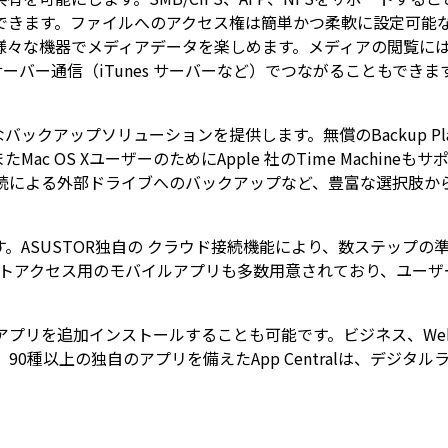
できます。ファイルへのアクセス権は簡単かつ柔軟に設定可能
に様々な機器でメディアデータを楽しめます。メディアの閲覧には、
はサーバー通信（iTunes サーバーなど）でつながることもでき
バックアップソリューションを提供します。無償のBackup Pl
c OS XユーザーのためにApple 社のTime Machine
SATA接続による外部ドライブへのバックアップなど、豊富な選択
ます。ASUSTOR独自の クラウド接続機能により、数ステッ
cなど、リモートアクセス用のモバイルアプリも多数用意されており
lから別途アプリを追加インストールすることも可能です。ビジネス
ます。90種以上の独自のアプリを備えたApp Centralは、