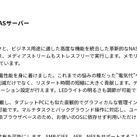
ASサーバー
と、ビジネス用途に適した高度な機能を統合した革新的なNAS製品
メディアストリームもストレスフリーで実行します。メモリはD
しています。
い省電性能を身に着けました。これまでの悩みの種だった”電気代”
減だけでなく、リスタート時間の短縮に大きく貢献します。デ
ネーション設定が行えます。LEDライトの明るさも調節が可能で
a Master)” を搭載し、タブレットPCにも似た直観的でグラフィ
可能です。マルチタスクとバックグラウンド操作に対応し、ユ
ラウザベースのため、お使いのOSに依存せず利用いただけます。ブラウ
を可能にします。SMB/CIFS、AFP、NFSをサポートすること