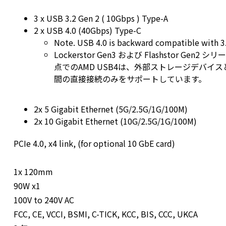
3 x USB 3.2 Gen 2 ( 10Gbps ) Type-A
2 x USB 4.0 (40Gbps) Type-C
Note. USB 4.0 is backward compatible with 3
Lockerstor Gen3 および Flashstor 
点でのAMD USB4は、外部ストレージデバイスと、別のL
間の直接接続のみをサポートしています。
2x 5 Gigabit Ethernet (5G/2.5G/1G/100M)
2x 10 Gigabit Ethernet (10G/2.5G/1G/100M)
PCIe 4.0, x4 link, (for optional 10 GbE card)
1x 120mm
90W x1
100V to 240V AC
FCC, CE, VCCI, BSMI, C-TICK, KCC, BIS, CCC, UKCA