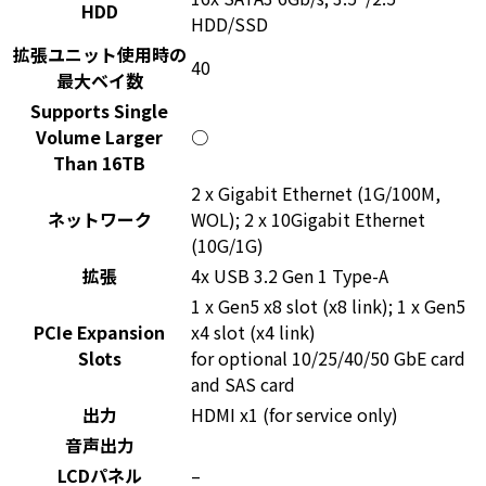
HDD
HDD/SSD
拡張ユニット使用時の
40
最大ベイ数
Supports Single
Volume Larger
○
Than 16TB
2 x Gigabit Ethernet (1G/100M,
ネットワーク
WOL); 2 x 10Gigabit Ethernet
(10G/1G)
拡張
4x USB 3.2 Gen 1 Type-A
1 x Gen5 x8 slot (x8 link); 1 x Gen5
PCIe Expansion
x4 slot (x4 link)
Slots
for optional 10/25/40/50 GbE card
and SAS card
出力
HDMI x1 (for service only)
音声出力
LCDパネル
–