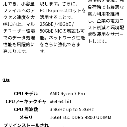
源供給を実現。高
用でき、小容量
現します。さらに、
負荷時でも最適な
ファイルへのア
PCI Expressスロットを
電力利用を維持
クセス速度を大
活用することで、
し、企業の電力コ
幅に向上。マル
25GbE / 40GbE /
スト削減と環境配
チユーザー環境
50GbE NICの増設も可
慮型運用をサポー
でのデータ処理
能。ネットワーク性能
トします。
性能も飛躍的に
をさらに強化できま
高まります。
す。
仕様
CPU モデル
AMD Ryzen 7 Pro
CPUアーキテクチャ
x64 64-bit
CPU 周波数
3.8GHz up to 5.3GHz
メモリ
16GB ECC DDR5-4800 UDIMM
プリインストールされ