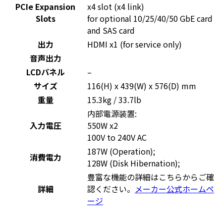
PCIe Expansion
x4 slot (x4 link)
Slots
for optional 10/25/40/50 GbE card
and SAS card
出力
HDMI x1 (for service only)
音声出力
LCDパネル
–
サイズ
116(H) x 439(W) x 576(D) mm
重量
15.3kg / 33.7lb
内部電源装置:
入力電圧
550W x2
100V to 240V AC
187W (Operation);
消費電力
128W (Disk Hibernation);
豊富な機能の詳細はこちらからご確
詳細
認ください。
メーカー公式ホームペ
ージ