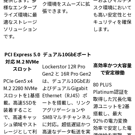
提供します。多
ーおよびマルチタ
ク環境をスムーズに拡
様なエンタープ
スク環境において
張できます。
ライズ環境に最
も高い安定性とセ
適なストレージ
キュリティを確保
ソリューション
します。
です。
PCI Express 5.0
デュアル10GbEポート
対応 M.2 NVMe
高効率かつ大容量
Lockerstor 12R Pro
スロット
で安定稼働
Gen2 と 16R Pro Gen2
PCIe Gen5 x4
は、デュアル10GbEお
80 PLUS
M.2 2280 NVMe
よびデュアルGigabit
Platinum認証を
スロットを1基搭
Ethernet（RJ45）ポ
取得した冗長化電
載。高速SSDを
ートを搭載し、リンク
源ユニットを2基
装着すること
アグリゲーションや
搭載し、最大
で、高速キャッ
SMBマルチチャンネル
92％の電力変換
シュ領域やスト
に対応。超低遅延かつ
効率で安定した電
レージとして利
高速なデータ転送を実