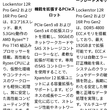
ーグレードメモリ
Lockerstor 12R
機能を拡張するPCIeス
Pro Gen2 および
Lockerstor 12R
ロット
16R Pro Gen2
Pro Gen2 および
は、8コア16スレ
16R Pro Gen2
PCIe Gen5 x8 および
ッド、最大
は、DDR5-4800
Gen5 x4 の拡張スロッ
5.3GHz動作の
ECCメモリを搭載
トを搭載し、50GbEの
AMD Ryzen™ 7
しており、最大
ネットワークカードや
Pro 7745 組込み
192GBまで拡張
SAS ストレージコント
プロセッサーを
可能です。ECCメ
ローラーなど、柔軟な
搭載。高性能な
モリは自動エラー
拡張が可能です。専用
Ryzen CPUによ
訂正機能を備え、
のSAS コントローラー
り、仮想化環境
システムのクラッ
を使用することで、
やコンテナベー
シュやデータの破
Xpanstor 12 拡張ユニ
スのワークロー
損を防止。長期に
ットによる容量拡張も
ドも軽快に処理
わたる安定した稼
サポートします。ビジ
し、常に安定し
働と正確なデータ
ネスの成長やニーズの
た高性能コンピ
処理を実現しま
変化に応じて、ストレ
ューティングを
す。マルチユーザ
ージ性能やネットワー