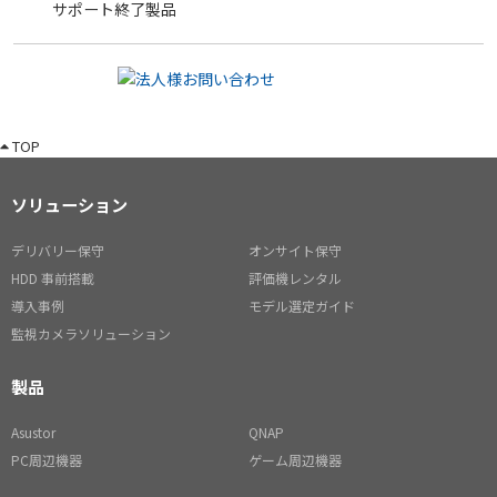
サポート終了製品
TOP
ソリューション
デリバリー保守
オンサイト保守
HDD 事前搭載
評価機レンタル
導入事例
モデル選定ガイド
監視カメラソリューション
製品
Asustor
QNAP
PC周辺機器
ゲーム周辺機器