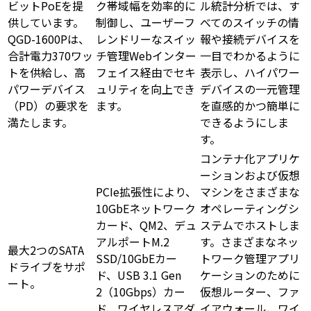
ビットPoEを提
ク帯域幅を効率的に
ル統計分析では、す
供しています。
制御し、ユーザーフ
べてのスイッチの情
QGD-1600Pは、
レンドリーなスイッ
報や接続デバイスを
合計電力370ワッ
チ管理Webインター
一目でわかるように
トを供給し、高
フェイス経由でセキ
表示し、ハイパワー
パワーデバイス
ュリティを向上でき
デバイスの一元管理
（PD）の要求を
ます。
を直感的かつ簡単に
満たします。
できるようにしま
す。
コンテナ化アプリケ
ーションおよび仮想
PCIe拡張性により、
マシンをさまざまな
10GbEネットワーク
オペレーティングシ
カード、QM2、デュ
ステムでホストしま
アルポートM.2
す。さまざまなネッ
最大2つのSATA
SSD/10GbEカー
トワーク管理アプリ
ドライブをサポ
ド、USB 3.1 Gen
ケーションのために
ート。
2（10Gbps）カー
仮想ルーター、ファ
ド、ワイヤレスアダ
イアウォール、ワイ