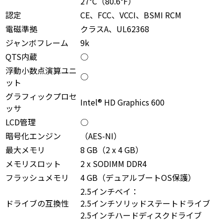
27°C（80.6°F）
認定
CE、FCC、VCCI、BSMI RCM
電磁準拠
クラスA、UL62368
ジャンボフレーム
9k
QTS内蔵
○
浮動小数点演算ユニ
○
ット
グラフィックプロセ
Intel® HD Graphics 600
ッサ
LCD管理
○
暗号化エンジン
（AES-NI）
最大メモリ
8 GB（2 x 4 GB）
メモリスロット
2 x SODIMM DDR4
フラッシュメモリ
4 GB（デュアルブートOS保護）
2.5インチベイ：
ドライブの互換性
2.5インチソリッドステートドライブ
2.5インチハードディスクドライブ