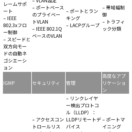
– VLAN設定
レームサポ
– ポートベース
– 帯域幅制
ート
– ポートとラン
のプライベー
御
– IEEE
キング
トVLAN
– トラフィ
802.3xフロ
– LACPグループ
– IEEE 802.1Q
ック分類
ー制御
ベースのVLAN
– スピードと
双方向モー
ドの自動ネ
ゴシエーシ
ョン
高度なアプ
IGMP
セキュリティ
管理
リケーショ
ン
– リンクレイヤ
ー検出プロトコ
ル（LLDP）：
– アクセスコン
LLDPリモートデ
– ポートマ
トロールリス
バイス
イニング