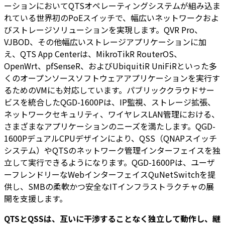
ーションにおいてQTSオペレーティングシステムが組み込ま
れている世界初のPoEスイッチで、幅広いネットワークおよ
びストレージソリューションを実現します。QVR Pro、
VJBOD、その他幅広いストレージアプリケーションに加
え、QTS App Centerは、MikroTikR RouterOS、
OpenWrt、pfSenseR、およびUbiquitiR UniFiRといった多
くのオープンソースソフトウェアアプリケーションを実行す
るためのVMにも対応しています。パブリッククラウドサー
ビスを統合したQGD-1600Pは、IP監視、ストレージ拡張、
ネットワークセキュリティ、ワイヤレスLAN管理における、
さまざまなアプリケーションのニーズを満たします。QGD-
1600PデュアルCPUデザインにより、QSS（QNAPスイッチ
システム）やQTSのネットワーク管理インターフェイスを独
立して実行できるようになります。QGD-1600Pは、ユーザ
ーフレンドリーなWebインターフェイスQuNetSwitchを提
供し、SMBの柔軟かつ安全なITインフラストラクチャの展
開を支援します。
QTSとQSSは、互いに干渉することなく独立して動作し、継