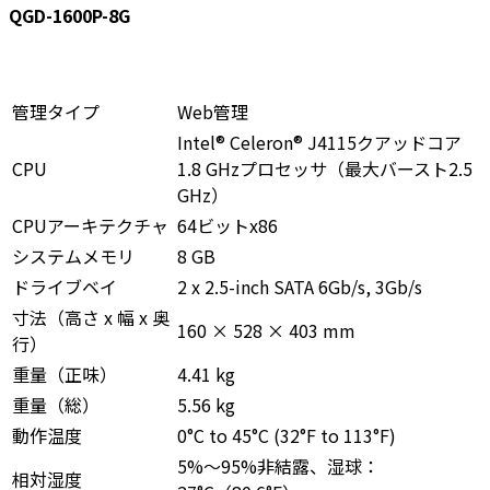
QGD-1600P-8G
管理タイプ
Web管理
Intel® Celeron® J4115クアッドコア
CPU
1.8 GHzプロセッサ（最大バースト2.5
GHz）
CPUアーキテクチャ
64ビットx86
システムメモリ
8 GB
ドライブベイ
2 x 2.5-inch SATA 6Gb/s, 3Gb/s
寸法（高さ x 幅 x 奥
160 × 528 × 403 mm
行）
重量（正味）
4.41 kg
重量（総）
5.56 kg
動作温度
0°C to 45°C (32°F to 113°F)
5%～95%非結露、湿球：
相対湿度