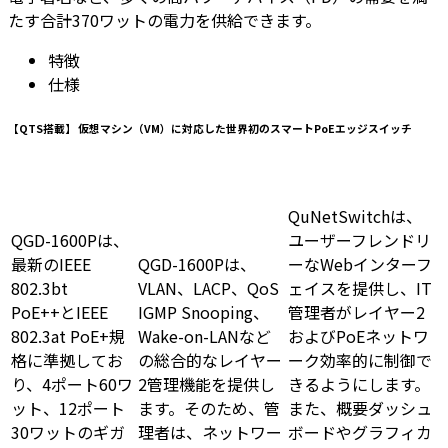
たす合計370ワットの電力を供給できます。
特徴
仕様
【QTS搭載】 仮想マシン（VM）に対応した世界初のスマートPoEエッジスイッチ
QuNetSwitchは、
QGD-1600Pは、
ユーザーフレンドリ
最新のIEEE
QGD-1600Pは、
ーなWebインターフ
802.3bt
VLAN、LACP、QoS
ェイスを提供し、IT
PoE++とIEEE
IGMP Snooping、
管理者がレイヤー2
802.3at PoE+規
Wake-on-LANなど
およびPoEネットワ
格に準拠してお
の総合的なレイヤー
ーク効率的に制御で
り、4ポート60ワ
2管理機能を提供し
きるようにします。
ット、12ポート
ます。そのため、管
また、概要ダッシュ
30ワットのギガ
理者は、ネットワー
ボードやグラフィカ