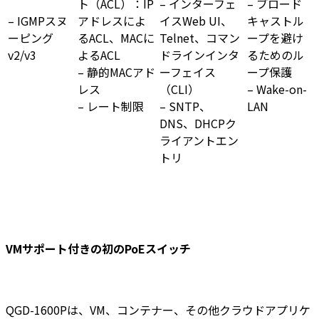
ト（ACL）：IP
– インターフェ
– ブロード
– IGMPスヌ
アドレスによ
イスWeb UI、
キャストル
ーピング
るACL、MACに
Telnet、コマン
ープを避け
v2/v3
よるACL
ドラインインタ
るためのル
– 静的MACアド
ーフェイス
ープ保護
レス
（CLI）
– Wake-on-
– レート制限
– SNTP、
LAN
DNS、DHCPク
ライアントエン
トリ
VMサポート付きの初のPoEスイッチ
QGD-1600Pは、VM、コンテナー、その他クラウドアプリケ