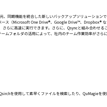
ップ、復元、同期機能を統合した新しいバックアップソリューションです（R
rosoft One Drive®、Google Drive™、Dro
よって、さらに高速に実行できます。さらに、Qsyncと組み合わせるこ
チームフォルダの活用によって、社内のチーム作業効率がさら
。Qsirchを使用して素早くファイルを検索したり、QuMagieを