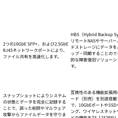
HBS（Hybrid Backup 
リモートNASやサーバー
2つの10GbE SFP+、および2.5GbE
ドストレージにデータを
RJ45ネットワークポートにより、
ップ・同期することので
ファイル共有を高速化します。
的な障害復旧ソリューシ
す。
互換性のある機能拡張用のP
スナップショットによりシステム
ード（別売）を別途搭載
の状態とデータを完全に記録する
で、10GbEポートやSS
ことで、誤った削除やマルウェア
ング、ワイヤレスネット
攻撃からファイルデータを守りま
どの機能をTS-1232PXU