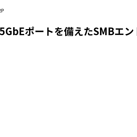
RP
び2.5GbEポートを備えたSMB