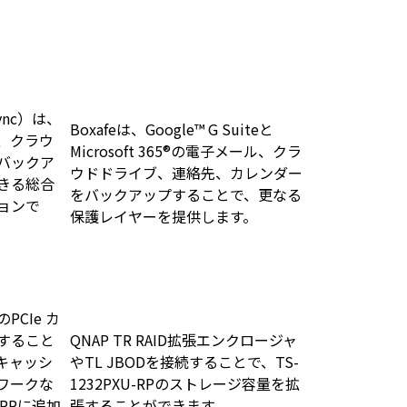
Sync）は、
Boxafeは、Google™ G Suiteと
、クラウ
Microsoft 365®の電子メール、クラ
バックア
ウドドライブ、連絡先、カレンダー
きる総合
をバックアップすることで、更なる
ョンで
保護レイヤーを提供します。
CIe カ
すること
QNAP TR RAID拡張エンクロージャ
Dキャッシ
やTL JBODを接続することで、TS-
ワークな
1232PXU-RPのストレージ容量を拡
-RPに追加
張することができます。