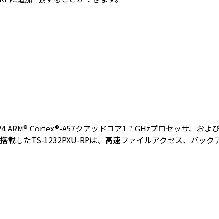
e AL-324 ARM® Cortex®-A57クアッドコア1.7 GHzプロセ
ートを搭載したTS-1232PXU-RPは、高速ファイルアクセス、