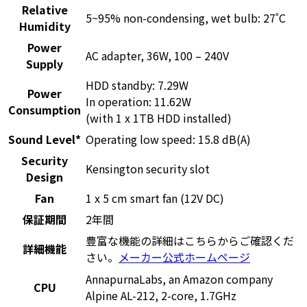
Relative
5~95% non-condensing, wet bulb: 27˚C
Humidity
Power
AC adapter, 36W, 100 – 240V
Supply
HDD standby: 7.29W
Power
In operation: 11.62W
Consumption
(with 1 x 1TB HDD installed)
Sound Level*
Operating low speed: 15.8 dB(A)
Security
Kensington security slot
Design
Fan
1 x 5 cm smart fan (12V DC)
保証期間
2年間
豊富な機能の詳細はこちらからご確認くだ
詳細機能
さい。
メーカー公式ホームページ
AnnapurnaLabs, an Amazon company
CPU
Alpine AL-212, 2-core, 1.7GHz