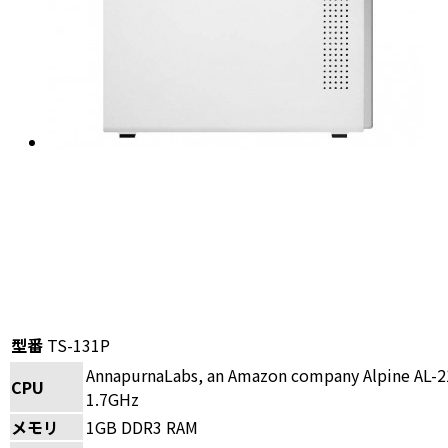
型番
TS-131P
AnnapurnaLabs, an Amazon company Alpine AL-21
CPU
1.7GHz
メモリ
1GB DDR3 RAM