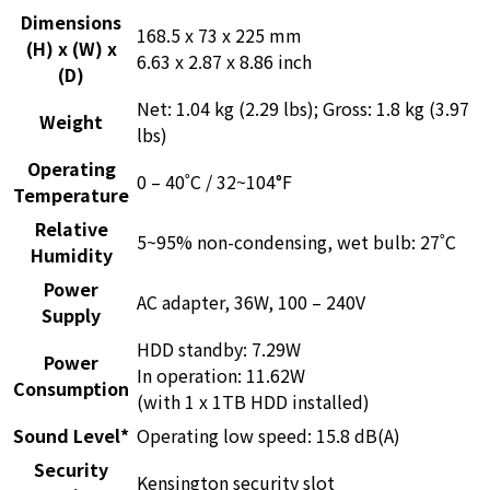
Dimensions
168.5 x 73 x 225 mm
(H) x (W) x
6.63 x 2.87 x 8.86 inch
(D)
Net: 1.04 kg (2.29 lbs); Gross: 1.8 kg (3.97
Weight
lbs)
Operating
0 – 40˚C / 32~104°F
Temperature
Relative
5~95% non-condensing, wet bulb: 27˚C
Humidity
Power
AC adapter, 36W, 100 – 240V
Supply
HDD standby: 7.29W
Power
In operation: 11.62W
Consumption
(with 1 x 1TB HDD installed)
Sound Level*
Operating low speed: 15.8 dB(A)
Security
Kensington security slot