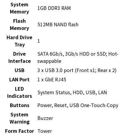
System
1GB DDR3 RAM
Memory
Flash
512MB NAND flash
Memory
Hard Drive
1
Tray
Drive
SATA 6Gb/s, 3Gb/s HDD or SSD; Hot-
Interface
swappable
USB
3 x USB 3.0 port (Front x1; Rear x 2)
LAN Port
1 x GbE RJ45
LED
System Status, HDD, USB, LAN
Indicators
Buttons
Power, Reset, USB One-Touch-Copy
System
Buzzer
Warning
Form Factor
Tower