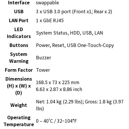
Interface
swappable
USB
3 x USB 3.0 port (Front x1; Rear x 2)
LAN Port
1 x GbE RJ45
LED
System Status, HDD, USB, LAN
Indicators
Buttons
Power, Reset, USB One-Touch-Copy
System
Buzzer
Warning
Form Factor
Tower
Dimensions
168.5 x 73 x 225 mm
(H) x (W) x
6.63 x 2.87 x 8.86 inch
(D)
Net: 1.04 kg (2.29 lbs); Gross: 1.8 kg (3.97
Weight
lbs)
Operating
0 – 40˚C / 32~104°F
Temperature