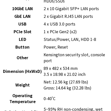
HDDs/SSDs
10GbE LAN
2 x 10 Gigabit SFP+ LAN ports
GbE LAN
2 x Gigabit RJ45 LAN ports
USB
4 x USB 3.0 ports
PCIe Slot
1 x PCIe Gen2 (x2)
LED
Status/Power, LAN, HDD 1-8
Button
Power, Reset
Kensington security slot, console
Other
port
89 x 482 x 534 mm
Dimension (HxWxD)
3.5 x 18.98 x 21.02 inch
Net: 12.56 kg (27.69 lbs)
Weight
Gross: 14.64 kg (32.28 lbs)
Operating
0-40˚C
Temperature
5~95% RH non-condensing, wet