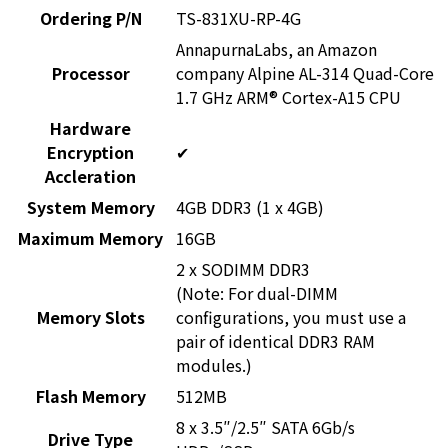
Ordering P/N
TS-831XU-RP-4G
AnnapurnaLabs, an Amazon
Processor
company Alpine AL-314 Quad-Core
1.7 GHz ARM® Cortex-A15 CPU
Hardware
Encryption
✔
Accleration
System Memory
4GB DDR3 (1 x 4GB)
Maximum Memory
16GB
2 x SODIMM DDR3
(Note: For dual-DIMM
Memory Slots
configurations, you must use a
pair of identical DDR3 RAM
modules.)
Flash Memory
512MB
8 x 3.5″/2.5″ SATA 6Gb/s
Drive Type