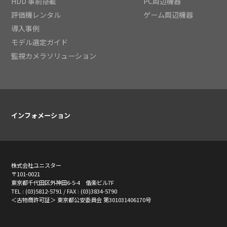
HDD 事前搭載
PC周辺機器
評価機レンタル
ゲーム周辺機器
導入事例
モデル選定ガイド
監視カメラソリューション
インフォメーション
株式会社ユニスター
〒101-0021
東京都千代田区外神田6-5-4 偕楽ビル7F
TEL : (03)5812-5791 / FAX : (03)3834-5790
＜古物商許可証＞ 東京都公安委員会 第301031406170号