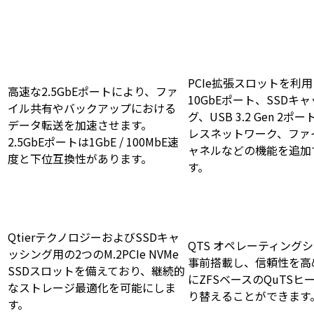
PCIe拡張スロットを利
高速な2.5GbEポートにより、ファ
10GbEポート、SSDキ
イル共有やバックアップにおける
グ、USB 3.2 Gen 2
データ転送を加速させます。
レスネットワーク、ファ
2.5GbEポートは1GbE / 100MbE速
ャネルなどの機能を追加
度と下位互換性があります。
す。
QtierテクノロジーおよびSSDキャ
QTS オペレーティング
ッシング用の2つのM.2PCIe NVMe
事前搭載し、信頼性を高
SSDスロットを備えており、継続的
にZFSベースのQuTSヒ
なストレージ最適化を可能にしま
り替えることができます
す。