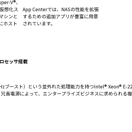
yper-V®、
9の仮想化ス
App Centerでは、NASの性能を拡張
マシンと
するための追加アプリが豊富に用意
にホスト
されています。
 プロセッサ搭載
大4.8 GHzブースト）という並外れた処理能力を持つIntel® Xe
メモリと、冗長電源によって、エンタープライズビジネスに求めら