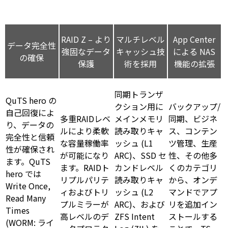
RAID Z – より
マルチレベル
App Center
データ完全性
強固なデータ
キャッシュ技
による NAS
の確保
保護
術を採用
機能の拡張
同期トランザ
QuTS hero の
クション用に
バックアップ/
自己回復によ
多重RAIDレベ
メインメモリ
同期、ビジネ
り、データの
ルにより柔軟
読み取りキャ
ス、コンテン
完全性と信頼
な容量稼働率
ッシュ (L1
ツ管理、生産
性が確保され
が可能になり
ARC)、SSD セ
性、その他多
ます。QuTS
ます。RAIDト
カンドレベル
くのカテゴリ
hero では
リプルパリテ
読み取りキャ
から、オンデ
Write Once,
ィおよびトリ
ッシュ (L2
マンドでアプ
Read Many
プルミラーが
ARC)、および
リを追加イン
Times
高レベルのデ
ZFS Intent
ストールする
(WORM: ライ