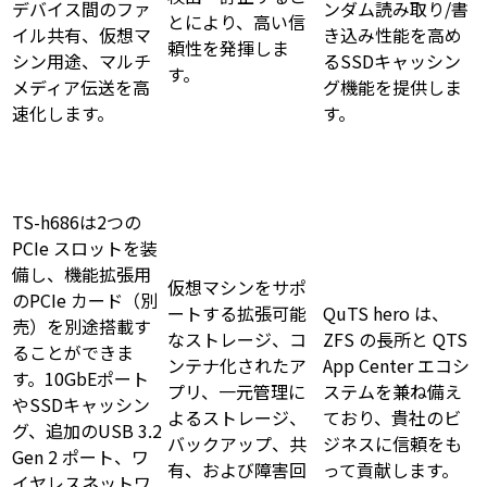
デバイス間のファ
ンダム読み取り/書
とにより、高い信
イル共有、仮想マ
き込み性能を高め
頼性を発揮しま
シン用途、マルチ
るSSDキャッシン
す。
メディア伝送を高
グ機能を提供しま
速化します。
す。
TS-h686は2つの
PCIe スロットを装
備し、機能拡張用
仮想マシンをサポ
のPCIe カード（別
ートする拡張可能
QuTS hero は、
売）を別途搭載す
なストレージ、コ
ZFS の長所と QTS
ることができま
ンテナ化されたア
App Center エコシ
す。10GbEポート
プリ、一元管理に
ステムを兼ね備え
やSSDキャッシン
よるストレージ、
ており、貴社のビ
グ、追加のUSB 3.2
バックアップ、共
ジネスに信頼をも
Gen 2 ポート、ワ
有、および障害回
って貢献します。
イヤレスネットワ