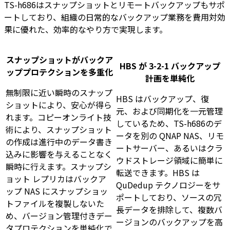
TS-h686はスナップショットとリモートバックアップもサポ
ートしており、組織の日常的なバックアップ業務を費用対効
果に優れた、効率的なやり方で実現します。
スナップショットがバックア
HBS が 3-2-1 バックアップ
ッププロテクションを多重化
計画を単純化
無制限に近い瞬時のスナップ
HBS はバックアップ、復
ショットにより、安心が得ら
元、および同期化を一元管理
れます。コピーオンライト技
しているため、TS-h686のデ
術により、スナップショット
ータを別の QNAP NAS、リモ
の作成は進行中のデータ書き
ートサーバー、あるいはクラ
込みに影響を与えることなく
ウドストレージ領域に簡単に
瞬時に行えます。スナップシ
転送できます。HBS は
ョット レプリカはバックア
QuDedup テクノロジーをサ
ップ NAS にスナップショッ
ポートしており、ソースの冗
トファイルを複製しないた
長データを排除して、複数バ
め、バージョン管理付きデー
ージョンのバックアップを高
タプロテクションを単純化で