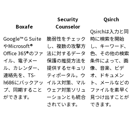
Security
Qsirch
Boxafe
Counselor
Qsirchは入力と同
Google™ G Suite
脆弱性をチェック
時に検索を開始
やMicrosoft®
し、複数の攻撃方
し、キーワード、
Office 365®のファ
法に対するデータ
色、その他の検索
イル、電子メー
保護の推奨方法を
条件によって、画
ル、カレンダー、
提供するセキュリ
像、音楽、ビデ
連絡先を、TS-
ティポータル。ウ
オ、ドキュメン
h686にバックアッ
イルス対策、マル
ト、メールなどの
プ、同期すること
ウェア対策ソリュ
ファイルを素早く
ができます。
ーションとも統合
見つけ出すことが
されています。
できます。