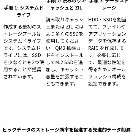
手順 2: 読み取りキ
手順 3: データスト
手順 1: システムド
ャッシュと ZIL
レージ
ライブ
読み取りキャッシ
HDD・SSDを割当
作成する最初のス
ュまたは ZIL には
てて、ファイルや
トレージプールは
より多くのSSDを
アプリケーション
システムドライブ
使用してくださ
データを保存する
です。システムド
い。QM2 拡張カー
RAID を作成しま
ライブには、SSD
ドをインストール
す。必要に応じ
を少なくとも2つ使
してM.2 SSDを追
て、最適な性能を
用することが推奨
加し、キャッシュ
得るためにオール
されています。
容量を拡張するこ
フラッシュ構成を
ともできます。
設定できます。
ビックデータのストレージ効率を促進する先進的データ削減