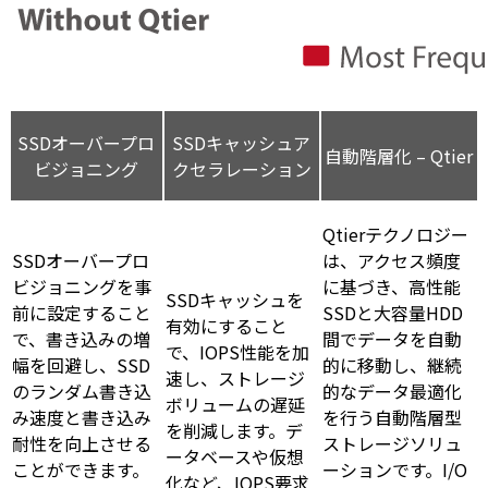
SSDオーバープロ
SSDキャッシュア
自動階層化 – Qtier
ビジョニング
クセラレーション
Qtierテクノロジー
SSDオーバープロ
は、アクセス頻度
ビジョニングを事
に基づき、高性能
SSDキャッシュを
前に設定すること
SSDと大容量HDD
有効にすること
で、書き込みの増
間でデータを自動
で、IOPS性能を加
幅を回避し、SSD
的に移動し、継続
速し、ストレージ
のランダム書き込
的なデータ最適化
ボリュームの遅延
み速度と書き込み
を行う自動階層型
を削減します。デ
耐性を向上させる
ストレージソリュ
ータベースや仮想
ことができます。
ーションです。I/O
化など、IOPS要求