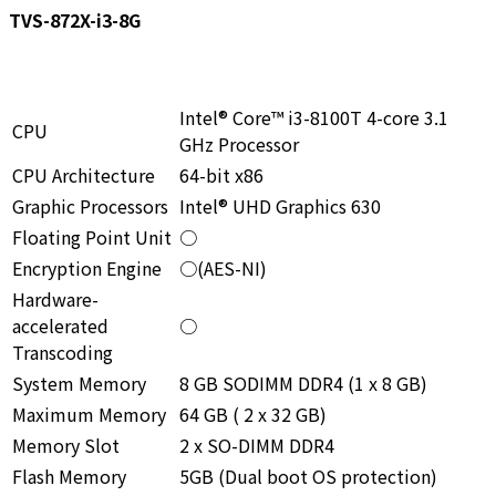
TVS-872X-i3-8G
Intel® Core™ i3-8100T 4-core 3.1
CPU
GHz Processor
CPU Architecture
64-bit x86
Graphic Processors
Intel® UHD Graphics 630
Floating Point Unit
○
Encryption Engine
○(AES-NI)
Hardware-
accelerated
○
Transcoding
System Memory
8 GB SODIMM DDR4 (1 x 8 GB)
Maximum Memory
64 GB ( 2 x 32 GB)
Memory Slot
2 x SO-DIMM DDR4
Flash Memory
5GB (Dual boot OS protection)