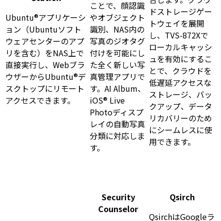
ことで、顔認識
ドストレージゲー
Ubuntu®アプリケーシ
やオブジェクト
トウェイを展開
ョン（Ubuntuソフト
識別、NAS内の
し、TVS-872Xで
ウェアセンターのアプ
写真のジオタグ
ローカルキャッシ
リを含む）をNAS上で
付けを可能にし
ュを有効にするこ
直接実行し、Webブラ
た全く新しい写
とで、クラウドを
ウザーからUbuntu®デ
真管理アプリで
低遅延アクセスな
スクトップにリモート
す。AI Album、
ストレージ、バッ
アクセスできます。
iOS® Live
クアップ、データ
Photoディスプ
リカバリーのため
レイの自動写真
にシームレスに使
分類に対応しま
用できます。
す。
Security
Qsirch
Counselor
QsirchはGoogleラ