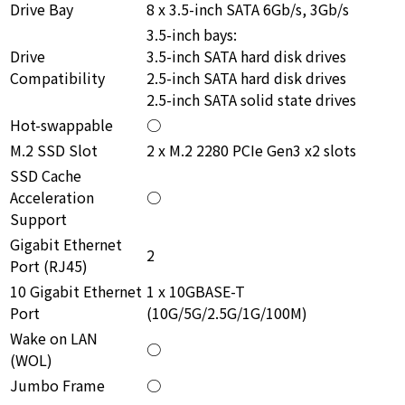
Drive Bay
8 x 3.5-inch SATA 6Gb/s, 3Gb/s
3.5-inch bays:
Drive
3.5-inch SATA hard disk drives
Compatibility
2.5-inch SATA hard disk drives
2.5-inch SATA solid state drives
Hot-swappable
○
M.2 SSD Slot
2 x M.2 2280 PCIe Gen3 x2 slots
SSD Cache
Acceleration
○
Support
Gigabit Ethernet
2
Port (RJ45)
10 Gigabit Ethernet
1 x 10GBASE-T
Port
(10G/5G/2.5G/1G/100M)
Wake on LAN
○
(WOL)
Jumbo Frame
○