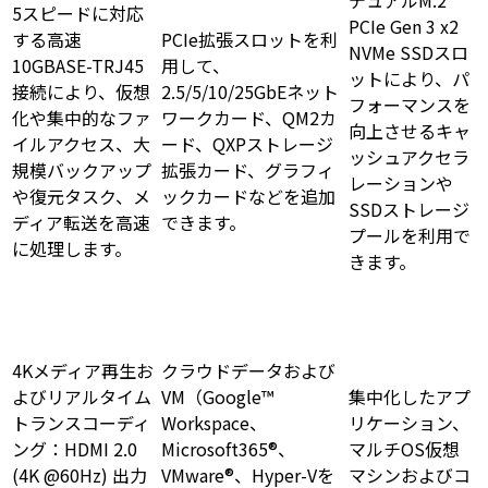
デュアルM.2
5スピードに対応
PCIe Gen 3 x2
する高速
PCIe拡張スロットを利
NVMe SSDスロ
10GBASE-TRJ45
用して、
ットにより、パ
接続により、仮想
2.5/5/10/25GbEネット
フォーマンスを
化や集中的なファ
ワークカード、QM2カ
向上させるキャ
イルアクセス、大
ード、QXPストレージ
ッシュアクセラ
規模バックアップ
拡張カード、グラフィ
レーションや
や復元タスク、メ
ックカードなどを追加
SSDストレージ
ディア転送を高速
できます。
プールを利用で
に処理します。
きます。
4Kメディア再生お
クラウドデータおよび
よびリアルタイム
VM（Google™
集中化したアプ
トランスコーディ
Workspace、
リケーション、
ング：HDMI 2.0
Microsoft365®、
マルチOS仮想
(4K @60Hz) 出力
VMware®、Hyper-Vを
マシンおよびコ