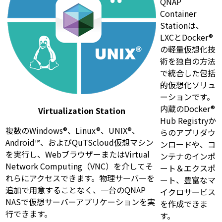
QNAP
Container
Stationは、
LXCとDocker®
の軽量仮想化技
術を独自の方法
で統合した包括
的仮想化ソリュ
ーションです。
内蔵のDocker®
Virtualization Station
Hub Registryか
複数のWindows®、Linux®、UNIX®、
らのアプリダウ
Android™、およびQuTScloud仮想マシン
ンロードや、コ
を実行し、WebブラウザーまたはVirtual
ンテナのインポ
Network Computing（VNC）を介してそ
ート＆エクスポ
れらにアクセスできます。物理サーバーを
ート、豊富なマ
追加で用意することなく、一台のQNAP
イクロサービス
NASで仮想サーバーアプリケーションを実
を作成できま
行できます。
す。